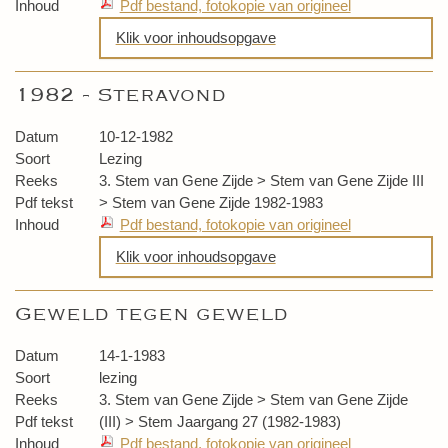
Inhoud
Pdf bestand, fotokopie van origineel
Klik voor inhoudsopgave
De wervelstorm van de moraal
1982 - Steravond
Esoterie: zo buiten, zo binnen, zo
binnen, zo buiten
Datum
10-12-1982
Soort
Lezing
Reeks
3. Stem van Gene Zijde > Stem van Gene Zijde III
Pdf tekst
> Stem van Gene Zijde 1982-1983
Inhoud
Pdf bestand, fotokopie van origineel
Klik voor inhoudsopgave
Inleiding
Geweld tegen geweld
Het Licht en de wereld (voorbereiding)
Kracht en Licht (incantatie)
Datum
14-1-1983
Soort
lezing
Reeks
3. Stem van Gene Zijde > Stem van Gene Zijde
Pdf tekst
(III) > Stem Jaargang 27 (1982-1983)
Inhoud
Pdf bestand, fotokopie van origineel