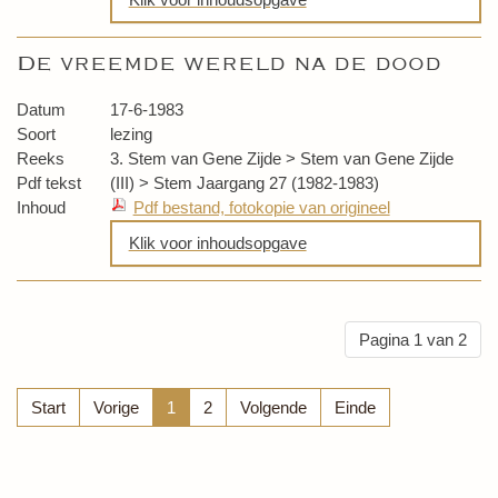
Arbeid en vrijetijdsbesteding
De vreemde wereld na de dood
Beantwoording vragen
Datum
17-6-1983
Soort
lezing
Reeks
3. Stem van Gene Zijde > Stem van Gene Zijde
Pdf tekst
(III) > Stem Jaargang 27 (1982-1983)
Inhoud
Pdf bestand, fotokopie van origineel
Klik voor inhoudsopgave
De vreemde wereld na de dood
De E.E.G.
Pagina 1 van 2
Start
Vorige
1
2
Volgende
Einde