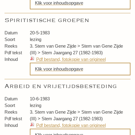
Klik voor inhoudsopgave
Het werk van de groepsgeesten
Spiritistische groepen
Beantwoording vragen
Datum
20-5-1983
Soort
lezing
Reeks
3. Stem van Gene Zijde > Stem van Gene Zijde
Pdf tekst
(III) > Stem Jaargang 27 (1982-1983)
Inhoud
Pdf bestand, fotokopie van origineel
Klik voor inhoudsopgave
Spiritistische groepen
Arbeid en vrijetijdsbesteding
De ziel en de geest en de relatie beiden
Datum
10-6-1983
Soort
lezing
Reeks
3. Stem van Gene Zijde > Stem van Gene Zijde
Pdf tekst
(III) > Stem Jaargang 27 (1982-1983)
Inhoud
Pdf bestand, fotokopie van origineel
Klik voor inhoudsopgave