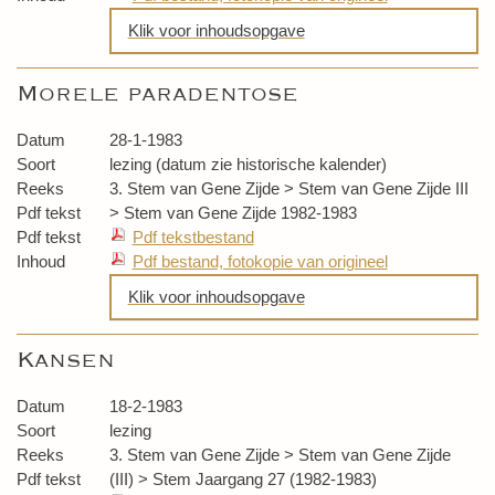
Klik voor inhoudsopgave
Geweld tegen geweld
Morele paradentose
Beantwoording vragen
Datum
28-1-1983
Soort
lezing (datum zie historische kalender)
Reeks
3. Stem van Gene Zijde > Stem van Gene Zijde III
Pdf tekst
> Stem van Gene Zijde 1982-1983
Pdf tekst
Pdf tekstbestand
Inhoud
Pdf bestand, fotokopie van origineel
Klik voor inhoudsopgave
Morele paradentose
Kansen
Actueel zijn
Datum
18-2-1983
Soort
lezing
Reeks
3. Stem van Gene Zijde > Stem van Gene Zijde
Pdf tekst
(III) > Stem Jaargang 27 (1982-1983)